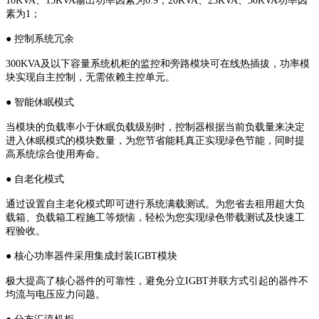
10KVA、15KVA输出功率因素为0.9，20KVA、25KVA、30KVA功率因
素为1；
● 控制系统冗余
300KVA及以下容量系统机柜的监控和旁路模块可在线热插拔，功率模
块实现自主控制，无需依赖主控单元。
● 智能休眠模式
当模块的负载率小于休眠负载级别时，控制器根据当前负载量来决定
进入休眠模式的模块数量，为您节省能耗真正实现绿色节能，同时提
高系统综合使用寿命。
● 自老化模式
通过设置自主老化模式即可进行系统满载测试。为您省去租用超大负
载箱、负载箱工程施工等烦恼，轻松为您实现绿色带载测试及快速工
程验收。
● 核心功率器件采用集成封装IGBT模块
极大提高了核心器件的可靠性，避免分立IGBT并联方式引起的器件不
均流与电压应力问题。