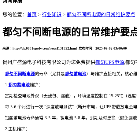
新闻详细
您的位置：
首页
>
行业知识
>
都匀不间断电源的日常维护要点
都匀不间断电源的日常维护要
来源：http://dy.0851upsdy.com/news1131552.html 发布时间：2025-09-02 03:00:00
贵州广盛源电子科技有限公司为您免费提供
都匀UPS电源
,都
都匀不间断电源
的寿命（尤其是
都匀蓄电池
）与维护直接相关，核心
1.
都匀蓄电池
维护：
定期检查电池外观（无鼓包、漏液），环境温度控制在 15-25℃（温度
每 3-6 个月进行一次 “深度放电测试”（断开市电，让UPS带载放电至电
铅酸蓄电池寿命通常 3-5 年，锂电池 5-8 年，到期及时更换（避免漏
2.主机维护：