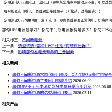
定期清洁UPS进风口、出风口（避免灰尘堵塞导致散热不良，引发过
每月检查市电输入、负载输出接线端子（无松动、过热痕迹）；
定期测试UPS切换功能（断开市电，观察负载是否正常供电，切换时
都匀UPS电源哪家好？都匀不间断电源报价是多少？都匀UPS稳压器
相关标签：
不间断电源
,
上一条：
选型该选 “都匀UPS” 还是 “传统稳压器”？
下一条：
影响都匀蓄电池寿命的主要因素
相关新闻：
都匀不间断电源常态化应用普及，筑牢精密设备供电安全
都匀不间断电源主要应用领域介绍
2026-06-09
都匀UPS不间断电源功能分类与日常应用介绍
2026-06-08
都匀不间断电源的选型与应用要点
2026-03-11
相关产品：