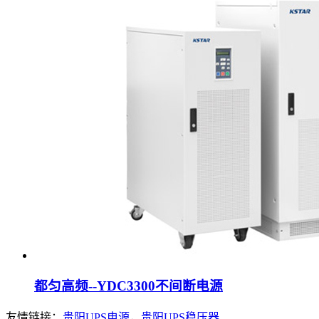
都匀高频--YDC3300不间断电源
友情链接：
贵阳UPS电源
，
贵阳UPS稳压器