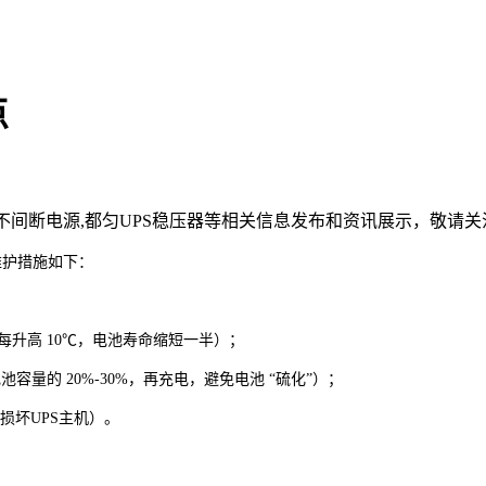
点
匀不间断电源,都匀UPS稳压器等相关信息发布和资讯展示，敬请关
维护措施如下：
每升高 10℃，电池寿命缩短一半）；
池容量的 20%-30%，再充电，避免电池 “硫化”）；
液损坏UPS主机）。